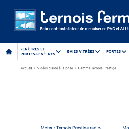
Fabricant-Installateur de menuiseries PVC et ALU
FENÊTRES ET
BAIES VITRÉES
PORTES
PORTES-FENÊTRES
Accueil
>
Vidéos d'aide à la pose
>
Gamme Ternois Prestige
Moteur Ternois Prestige radio-
Mot