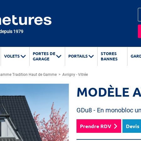
 depuis 1979
PORTES DE
STORES
VOLETS
PORTAILS
GAR
GARAGE
BANNES
amme Tradition Haut de Gamme
>
Avrigny - Vitrée
MODÈLE A
GDu8 - En monobloc u
Prendre RDV
Devis