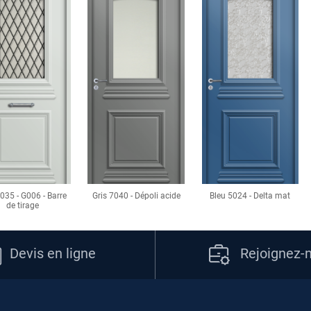
7035 - G006 - Barre
Gris 7040 - Dépoli acide
Bleu 5024 - Delta mat
de tirage
Devis en ligne
Rejoignez-