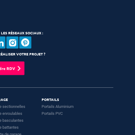
 LES RÉSEAUX SOCIAUX :
ÉALISER VOTRE PROJET ?
dre RDV
RAGE
PORTAILS
e sectionnelles
Portails Aluminium
e enroulables
Portails PVC
e basculantes
e battantes
rte de garage