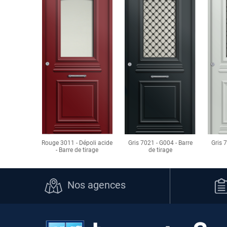
Rouge 3011 - Dépoli acide
Gris 7021 - G004 - Barre
Gris 
- Barre de tirage
de tirage
Nos agences