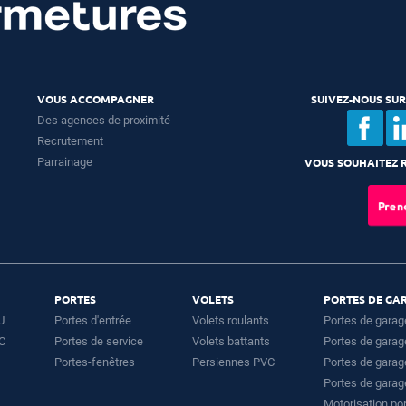
VOUS ACCOMPAGNER
SUIVEZ-NOUS SUR
Des agences de proximité
Recrutement
Parrainage
VOUS SOUHAITEZ R
Pren
PORTES
VOLETS
PORTES DE GA
U
Portes d'entrée
Volets roulants
Portes de garag
VC
Portes de service
Volets battants
Portes de garag
Portes-fenêtres
Persiennes PVC
Portes de garag
Portes de garag
Motorisation po