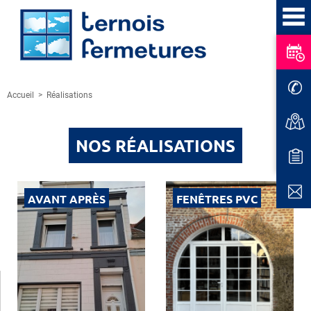
Accueil
>
Réalisations
NOS RÉALISATIONS
AVANT APRÈS
FENÊTRES PVC