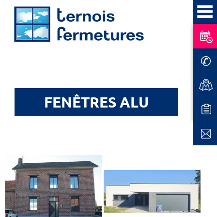
Accueil
>
Réalisations
>
Fenêtres Alu
FENÊTRES ALU